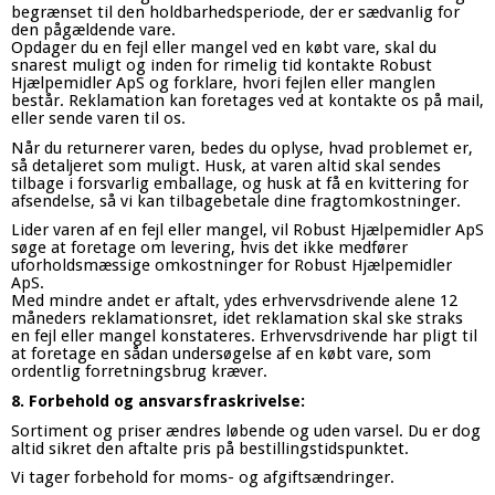
begrænset til den holdbarhedsperiode, der er sædvanlig for
den pågældende vare.
Opdager du en fejl eller mangel ved en købt vare, skal du
snarest muligt og inden for rimelig tid kontakte Robust
Hjælpemidler ApS og forklare, hvori fejlen eller manglen
består. Reklamation kan foretages ved at kontakte os på mail,
eller sende varen til os.
Når du returnerer varen, bedes du oplyse, hvad problemet er,
så detaljeret som muligt. Husk, at varen altid skal sendes
tilbage i forsvarlig emballage, og husk at få en kvittering for
afsendelse, så vi kan tilbagebetale dine fragtomkostninger.
Lider varen af en fejl eller mangel, vil Robust Hjælpemidler ApS
søge at foretage om levering, hvis det ikke medfører
uforholdsmæssige omkostninger for Robust Hjælpemidler
ApS.
Med mindre andet er aftalt, ydes erhvervsdrivende alene 12
måneders reklamationsret, idet reklamation skal ske straks
en fejl eller mangel konstateres. Erhvervsdrivende har pligt til
at foretage en sådan undersøgelse af en købt vare, som
ordentlig forretningsbrug kræver.
8. Forbehold og ansvarsfraskrivelse:
Sortiment og priser ændres løbende og uden varsel. Du er dog
altid sikret den aftalte pris på bestillingstidspunktet.
Vi tager forbehold for moms- og afgiftsændringer.