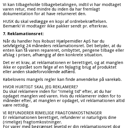
Vi kan tilbageholde tilbagebetalingen, indtil vi har modtaget
varen retur, med mindre du inden da har fremlagt
dokumentation for at have returneret den.
HUSK du skal vedlægge en kopi af ordrebekræftelsen.
Bemærk! Vi modtager ikke pakker sendt pr. efterkrav.
7. Reklamationsret:
Når du handler hos Robust Hjælpemidler ApS har du
selvfølgelig 24 måneders reklamationsret. Det betyder, at du
enten kan få varen repareret, ombyttet, pengene tilbage eller
afslag i prisen, afhængig af den konkrete situation.
Det er et krav, at reklamationen er berettiget, og at manglen
ikke er opstået som følge af en fejlagtig brug af produktet
eller anden skadeforvoldende adfærd.
Købelovens mangels regler kan finde anvendelse på varekøb.
HVOR HURTIGT SKAL JEG REKLAMERE?
Du skal reklamere inden for ”rimelig tid” efter, at du har
opdaget manglen ved varen. Hvis du reklamerer inden for to
måneder efter, at manglen er opdaget, vil reklamationen altid
være rettidig.
VI REFUNDERER RIMELIGE FRAGTOMKOSTNINGER
Er reklamationen berettiget, refunderer vi naturligvis dine
(rimelige) fragtomkostninger.
For varer med begrænset levetid er din reklamationsret dog