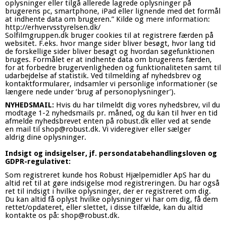
oplysninger eller tilgå allerede lagrede oplysninger på
brugerens pc, smartphone, iPad eller lignende med det formål
at indhente data om brugeren.” Kilde og mere information:
http://erhvervsstyrelsen.dk/
Solfilmgruppen.dk bruger cookies til at registrere færden på
websitet. F.eks. hvor mange sider bliver besøgt, hvor lang tid
de forskellige sider bliver besøgt og hvordan søgefunktionen
bruges. Formålet er at indhente data om brugerens færden,
for at forbedre brugervenligheden og funktionaliteten samt til
udarbejdelse af statistik. Ved tilmelding af nyhedsbrev og
kontaktformularer, indsamler vi personlige informationer (se
længere nede under ‘brug af personoplysninger’).
NYHEDSMAIL:
Hvis du har tilmeldt dig vores nyhedsbrev, vil du
modtage 1-2 nyhedsmails pr. måned, og du kan til hver en tid
afmelde nyhedsbrevet enten på robust.dk eller ved at sende
en mail til
shop@robust.dk
. Vi videregiver eller sælger
aldrig dine oplysninger.
Indsigt og indsigelser, jf. persondatabehandlingsloven og
GDPR-regulativet:
Som registreret kunde hos Robust Hjælpemidler ApS har du
altid ret til at gøre indsigelse mod registreringen. Du har også
ret til indsigt i hvilke oplysninger, der er registreret om dig.
Du kan altid få oplyst hvilke oplysninger vi har om dig, få dem
rettet/opdateret, eller slettet, i disse tilfælde, kan du altid
kontakte os på: shop@robust.dk.