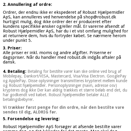
2. Annullering af ordre:
Ordrer, der endnu ikke er ekspederet af Robust Hjælpemidler
ApS, kan annulleres ved henvendelse på shop@robust.dk
hurtigst mulig, dog ikke ordrer der er produceret efter
kundens specifikke ønsker og/eller mål. Er varerne afsendt af
Robust Hjælpemidler ApS, har du i et vist omfang mulighed for
at returnere dem, hvis du fortryder købet. Se nærmere herom
under punkt 5.
3. Priser:
Alle priser er inkl. moms og andre afgifter. Priserne er
dagspriser. Når du handler med robust.dk indgås aftaler på
dansk.
4. Betaling:
Betaling for bestilte varer kan ske online ved brug af
Mobilepay, Dankort/VISA, Mastercard, Visa/Visa Electron. GooglePay
og ApplePay. Disse oplysninger transmitteres krypteret mellem kunde
og Robust hjælpemidler. Personoplysninger (navn, adresse osv)
krypteres dog ikke Der kan aldrig trækkes et større beløb end det, du
har godkendt ved købet. Robust hjælpemidler betaler ALLE
betalingsbebyrer.
Vi trækker først penge for din ordre, når den bestilte vare
sendes til dig, ALDRIG før.
5. Forsendelse og levering:
Robust Hjælpemidler ApS forsøger at afsende bestilte varer