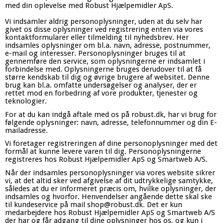
med din oplevelse med Robust Hjælpemidler ApS.
Vi indsamler aldrig personoplysninger, uden at du selv har
givet os disse oplysninger ved registrering enten via vores
kontaktformularer eller tilmelding til nyhedsbrev. Her
indsamles oplysninger om bl.a. navn, adresse, postnummer,
e-mail og interesser. Personoplysninger bruges til at
gennemføre den service, som oplysningerne er indsamlet i
forbindelse med. Oplysningerne bruges derudover til at få
større kendskab til dig og øvrige brugere af websitet. Denne
brug kan bl.a. omfatte undersøgelser og analyser, der er
rettet mod en forbedring af vore produkter, tjenester og
teknologier.
For at du kan indgå aftale med os på robust.dk, har vi brug for
følgende oplysninger: navn, adresse, telefonnummer og din E-
mailadresse.
Vi foretager registreringen af dine personoplysninger med det
formål at kunne levere varen til dig. Personoplysningerne
registreres hos Robust Hjælpemidler ApS og Smartweb A/S.
Når der indsamles personoplysninger via vores website sikrer
vi, at det altid sker ved afgivelse af dit udtrykkelige samtykke,
således at du er informeret præcis om, hvilke oplysninger, der
indsamles og hvorfor.
Henvendelser angående dette skal ske
til kundeservice på mail shop@robust.dk. Det er kun
medarbejdere hos Robust Hjælpemidler ApS og Smartweb A/S
der har og får adgang til dine oplysninger hos os, og kun i