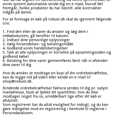
vores system automatisk sende dig en e-mail, hvoraf det
fremgår, hvilke produkter du har bestilt. Alle kontrakter
indgås på dansk.
For at foretage et køb på robust.dk skal du igennem følgende
trin:
1. Find den eller de varer du ønsker og læg dem i
indkøbskurven, gå herefter til kassen.
2. Indtast dine personlige oplysninger
3. Vælg forsendelses- og betalingsmåde
4. Godkend vores handelsbetingelser
5. Tjek at alle oplysninger er korrekte på opsamlingssiden og
godkend købet
6. Betaling for dine varer gennemføres først når vi afsender
dine varer til dig
Hvis du ønsker at modtage en kopi af din ordrebekræftelse,
kan du logge ind på siden eller sende en e-mail til
shop@robust.dk.
Bindende ordrebekræftelse/ faktura sendes til dig pr. oplyst
mailadresse, husk at tjekke dit spamfilter, hvis du ikke
modtager noget fra os, umiddelbart lige efter dit køb er
afsluttet.
Som registreret har du altid mulighed for indsigt, og du kan
gøre indsigelse mod en registrering i henhold til reglerne i
Persondataloven.