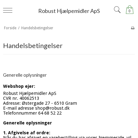
Robust Hjælpemidler ApS
0
Forside
/
Handelsbetingelser
Handelsbetingelser
Generelle oplysninger
Webshop ejer:
Robust Hjælpemidler ApS
CVR nr. 40062513
Adresse: Østergade 27 - 6510 Gram
E-mail adresse
shop@robust.dk
Telefonnummer 64 68 52 22
Generelle oplysninger
1. Afgivelse af ordre:
Når du har afgivet en varebestilling via vores hjemmeside, vil