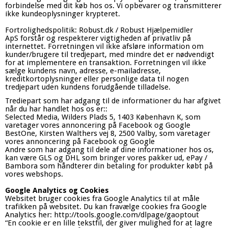
forbindelse med dit køb hos os. Vi opbevarer og transmitterer
ikke kundeoplysninger krypteret.
Fortrolighedspolitik: Robust.dk / Robust Hjælpemidler
ApS forstår og respekterer vigtigheden af privatliv på
internettet. Forretningen vil ikke afsløre information om
kunder/brugere til tredjepart, med mindre det er nødvendigt
for at implementere en transaktion. Forretningen vil ikke
sælge kundens navn, adresse, e-mailadresse,
kreditkortoplysninger eller personlige data til nogen
tredjepart uden kundens forudgående tilladelse.
Trediepart som har adgang til de informationer du har afgivet
når du har handlet hos os er::
Selected Media, Wilders Plads 5, 1403 København K, som
varetager vores annoncering på Facebook og Google
BestOne, Kirsten Walthers vej 8, 2500 Valby, som varetager
vores annoncering på Facebook og Google
Andre som har adgang til dele af dine informationer hos os,
kan være GLS og DHL som bringer vores pakker ud, ePay /
Bambora som håndterer din betaling for produkter købt på
vores webshops.
Google Analytics og Cookies
Websitet bruger cookies fra Google Analytics til at måle
trafikken på websitet. Du kan fravælge cookies fra Google
Analytics her: http://tools.google.com/dlpage/gaoptout
“En cookie er en lille tekstfil, der giver mulighed for at lagre