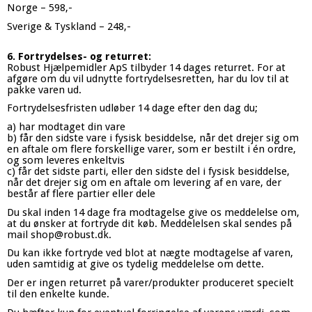
Norge – 598,-
Sverige & Tyskland – 248,-
6. Fortrydelses- og returret:
Robust Hjælpemidler ApS tilbyder 14 dages returret. For at
afgøre om du vil udnytte fortrydelsesretten, har du lov til at
pakke varen ud.
Fortrydelsesfristen udløber 14 dage efter den dag du;
a) har modtaget din vare
b) får den sidste vare i fysisk besiddelse, når det drejer sig om
en aftale om flere forskellige varer, som er bestilt i én ordre,
og som leveres enkeltvis
c) får det sidste parti, eller den sidste del i fysisk besiddelse,
når det drejer sig om en aftale om levering af en vare, der
består af flere partier eller dele
Du skal inden 14 dage fra modtagelse give os meddelelse om,
at du ønsker at fortryde dit køb. Meddelelsen skal sendes på
mail shop@robust.dk.
Du kan ikke fortryde ved blot at nægte modtagelse af varen,
uden samtidig at give os tydelig meddelelse om dette.
Der er ingen returret på varer/produkter produceret specielt
til den enkelte kunde.