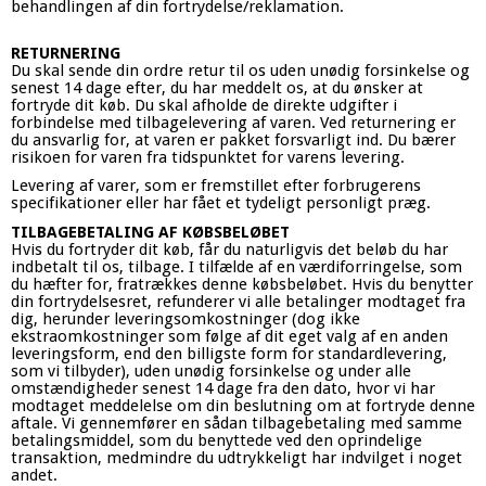
behandlingen af din fortrydelse/reklamation.
RETURNERING
Du skal sende din ordre retur til os uden unødig forsinkelse og
senest 14 dage efter, du har meddelt os, at du ønsker at
fortryde dit køb. Du skal afholde de direkte udgifter i
forbindelse med tilbagelevering af varen. Ved returnering er
du ansvarlig for, at varen er pakket forsvarligt ind. Du bærer
risikoen for varen fra tidspunktet for varens levering.
Levering af varer, som er fremstillet efter forbrugerens
specifikationer eller har fået et tydeligt personligt præg.
TILBAGEBETALING AF KØBSBELØBET
Hvis du fortryder dit køb, får du naturligvis det beløb du har
indbetalt til os, tilbage. I tilfælde af en værdiforringelse, som
du hæfter for, fratrækkes denne købsbeløbet. Hvis du benytter
din fortrydelsesret, refunderer vi alle betalinger modtaget fra
dig, herunder leveringsomkostninger (dog ikke
ekstraomkostninger som følge af dit eget valg af en anden
leveringsform, end den billigste form for standardlevering,
som vi tilbyder), uden unødig forsinkelse og under alle
omstændigheder senest 14 dage fra den dato, hvor vi har
modtaget meddelelse om din beslutning om at fortryde denne
aftale. Vi gennemfører en sådan tilbagebetaling med samme
betalingsmiddel, som du benyttede ved den oprindelige
transaktion, medmindre du udtrykkeligt har indvilget i noget
andet.