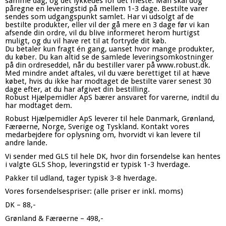
samme dag, og det lykkedes for det meste. Man skal dog
påregne en leveringstid på mellem 1-3 dage. Bestilte varer
sendes som udgangspunkt samlet. Har vi udsolgt af de
bestilte produkter, eller vil der gå mere en 3 dage før vi kan
afsende din ordre, vil du blive informeret herom hurtigst
muligt, og du vil have ret til at fortryde dit køb.
Du betaler kun fragt én gang, uanset hvor mange produkter,
du køber. Du kan altid se de samlede leveringsomkostninger
på din ordreseddel, når du bestiller varer på www.robust.dk.
Med mindre andet aftales, vil du være berettiget til at hæve
købet, hvis du ikke har modtaget de bestilte varer senest 30
dage efter, at du har afgivet din bestilling.
Robust Hjælpemidler ApS bærer ansvaret for varerne, indtil du
har modtaget dem.
Robust Hjælpemidler ApS leverer til hele Danmark, Grønland,
Færøerne, Norge, Sverige og Tyskland. Kontakt vores
medarbejdere for oplysning om, hvorvidt vi kan levere til
andre lande.
Vi sender med GLS til hele DK, hvor din forsendelse kan hentes
i valgte GLS Shop, leveringstid er typisk 1-3 hverdage.
Pakker til udland, tager typisk 3-8 hverdage.
Vores forsendelsespriser: (alle priser er inkl. moms)
DK – 88,-
Grønland & Færøerne – 498,-