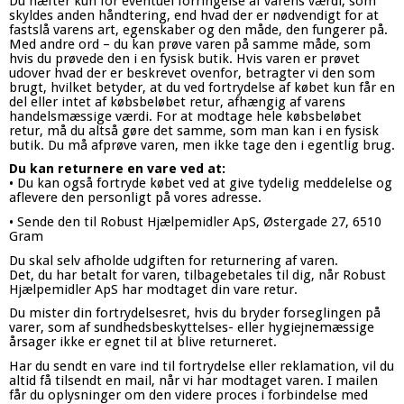
Du hæfter kun for eventuel forringelse af varens værdi, som
skyldes anden håndtering, end hvad der er nødvendigt for at
fastslå varens art, egenskaber og den måde, den fungerer på.
Med andre ord – du kan prøve varen på samme måde, som
hvis du prøvede den i en fysisk butik. Hvis varen er prøvet
udover hvad der er beskrevet ovenfor, betragter vi den som
brugt, hvilket betyder, at du ved fortrydelse af købet kun får en
del eller intet af købsbeløbet retur, afhængig af varens
handelsmæssige værdi. For at modtage hele købsbeløbet
retur, må du altså gøre det samme, som man kan i en fysisk
butik. Du må afprøve varen, men ikke tage den i egentlig brug.
Du kan returnere en vare ved at:
• Du kan også fortryde købet ved at give tydelig meddelelse og
aflevere den personligt på vores adresse.
• Sende den til Robust Hjælpemidler ApS, Østergade 27, 6510
Gram
Du skal selv afholde udgiften for returnering af varen.
Det, du har betalt for varen, tilbagebetales til dig, når Robust
Hjælpemidler ApS har modtaget din vare retur.
Du mister din fortrydelsesret, hvis du bryder forseglingen på
varer, som af sundhedsbeskyttelses- eller hygiejnemæssige
årsager ikke er egnet til at blive returneret.
Har du sendt en vare ind til fortrydelse eller reklamation, vil du
altid få tilsendt en mail, når vi har modtaget varen. I mailen
får du oplysninger om den videre proces i forbindelse med