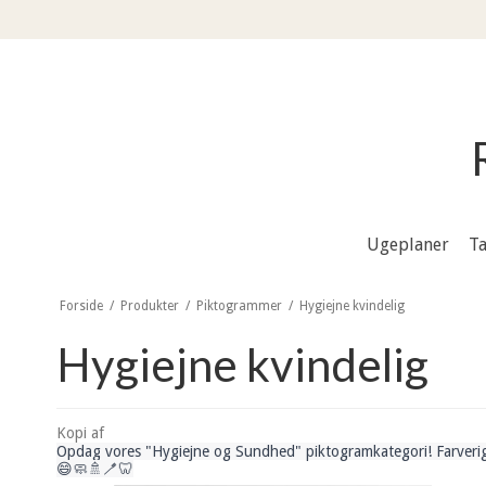
Ugeplaner
Ta
Forside
/
Produkter
/
Piktogrammer
/
Hygiejne kvindelig
Hygiejne kvindelig
Kopi af
Opdag vores "Hygiejne og Sundhed" piktogramkategori! Farverige
😄🧼🚿🪥🦷