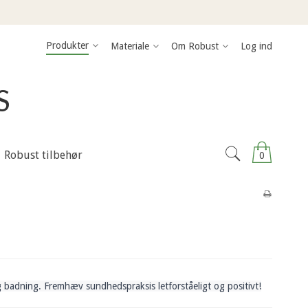
Produkter
Materiale
Om Robust
Log ind
S
Robust tilbehør
0
 badning. Fremhæv sundhedspraksis letforståeligt og positivt!