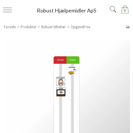
Robust Hjælpemidler ApS
0
Forside
/
Produkter
/
Robust tilbehør
/
Opgavefrise