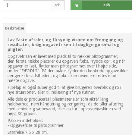
stk.
Køb
Beskrivelse
Lav faste aftaler, og få synlig vished om fremgang og
resultater, brug opgavefrisen til daglige gøremål og
pligter.
Opgavefrisen er lavet med plads til to rækker piktogrammer, i
den første række placerer du opgaven f.eks. "rydde op", og når
opgaven er løst, flytter man piktogrammet over i højre side,
under "FÆRDIG". På den måde, fylder den konkrete opgave ikke
længere i bevidstheden, og fokus kan nemmere rettes mod
næste opgave.
FlipFlap er også super god til at give brugeren overblik og ro i
nye situationer, eller til indlæring af nye rutiner.
Alle dele er produceret i plastmaterialer som sikrer lang
holdbarhed, nem håndtering og rengøring, da de tåler aftøring
med almindelig sæbevand, eller en tur i opvaskemaskinen ved
højst 30 grader.
Pakken indeholder:
- Opgavefrise til piktogrammer
Størrelse 7,5 x 28 cm.